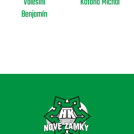
Volešíni
Katona Michal
Benjamín