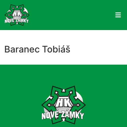
Baranec Tobiáš