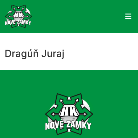
Dragúň Juraj