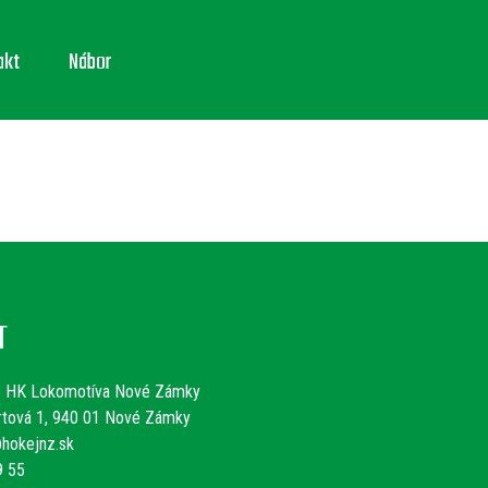
akt
Nábor
T
:
HK Lokomotíva Nové Zámky
rtová 1, 940 01 Nové Zámky
hokejnz.sk
9 55