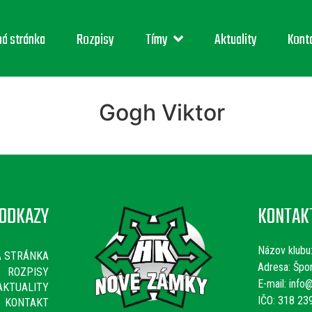
ná stránka
Rozpisy
Tímy
Aktuality
Kont
Gogh Viktor
ODKAZY
KONTAK
Názov klubu
Á STRÁNKA
Adresa: Špo
ROZPISY
E-mail:
info@
AKTUALITY
IČO: 318 23
KONTAKT