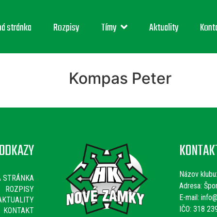
ná stránka
Rozpisy
Tímy
Aktuality
Kont
Kompas Peter
ODKAZY
KONTAK
Názov klubu
Á STRÁNKA
Adresa: Špo
ROZPISY
E-mail:
info@
AKTUALITY
IČO: 318 23
KONTAKT