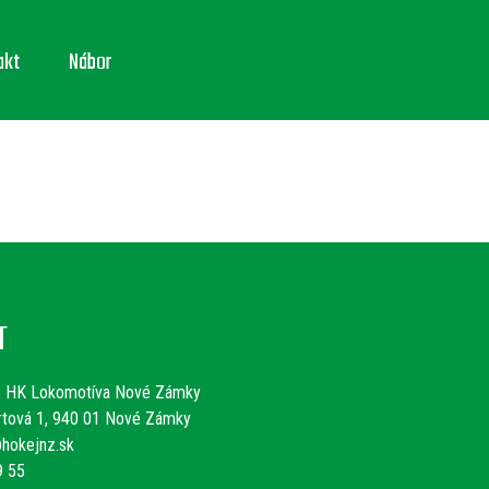
akt
Nábor
T
:
HK Lokomotíva Nové Zámky
rtová 1, 940 01 Nové Zámky
hokejnz.sk
9 55