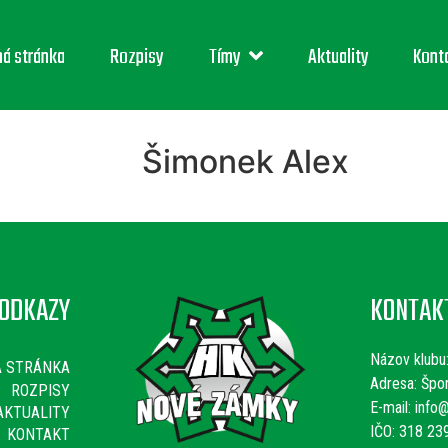
ná stránka
Rozpisy
Tímy
Aktuality
Kont
Šimonek Alex
ODKAZY
KONTAK
Názov klubu
Á STRÁNKA
Adresa: Špo
ROZPISY
E-mail:
info@
AKTUALITY
IČO: 318 23
KONTAKT