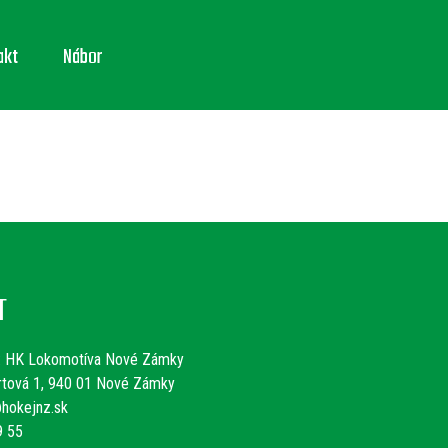
akt
Nábor
T
:
HK Lokomotíva Nové Zámky
rtová 1, 940 01 Nové Zámky
hokejnz.sk
9 55