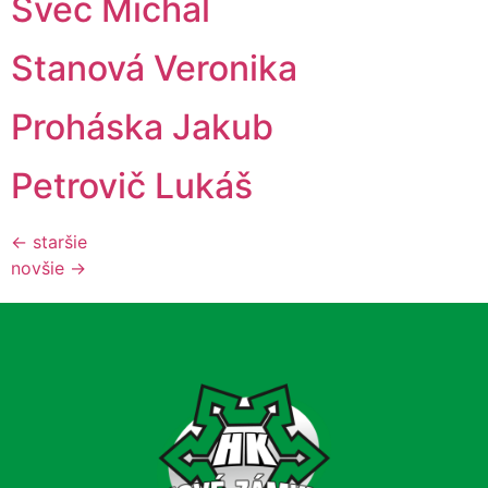
Švec Michal
Stanová Veronika
Proháska Jakub
Petrovič Lukáš
←
staršie
novšie
→