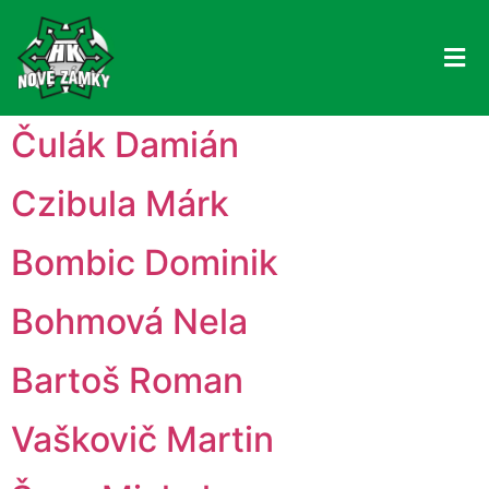
Čulák Damián
Czibula Márk
Bombic Dominik
Bohmová Nela
Bartoš Roman
Vaškovič Martin