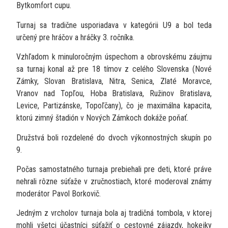
Bytkomfort cupu.
Turnaj sa tradične usporiadava v kategórii U9 a bol teda
určený pre hráčov a hráčky 3. ročníka.
Vzhľadom k minuloročným úspechom a obrovskému záujmu
sa turnaj konal až pre 18 tímov z celého Slovenska (Nové
Zámky, Slovan Bratislava, Nitra, Senica, Zlaté Moravce,
Vranov nad Topľou, Hoba Bratislava, Ružinov Bratislava,
Levice, Partizánske, Topoľčany), čo je maximálna kapacita,
ktorú zimný štadión v Nových Zámkoch dokáže poňať.
Družstvá boli rozdelené do dvoch výkonnostných skupín po
9.
Počas samostatného turnaja prebiehali pre deti, ktoré práve
nehrali rôzne súťaže v zručnostiach, ktoré moderoval známy
moderátor Pavol Borkovič.
Jedným z vrcholov turnaja bola aj tradičná tombola, v ktorej
mohli všetci účastníci súťažiť o cestovné zájazdy, hokejky