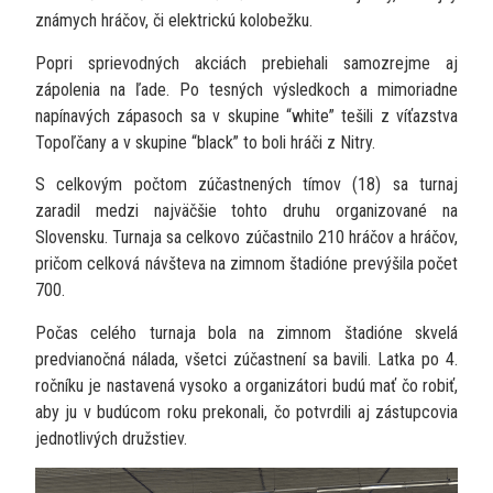
známych hráčov, či elektrickú kolobežku.
Popri sprievodných akciách prebiehali samozrejme aj
zápolenia na ľade. Po tesných výsledkoch a mimoriadne
napínavých zápasoch sa v skupine “white” tešili z víťazstva
Topoľčany a v skupine “black” to boli hráči z Nitry.
S celkovým počtom zúčastnených tímov (18) sa turnaj
zaradil medzi najväčšie tohto druhu organizované na
Slovensku. Turnaja sa celkovo zúčastnilo 210 hráčov a hráčov,
pričom celková návšteva na zimnom štadióne prevýšila počet
700.
Počas celého turnaja bola na zimnom štadióne skvelá
predvianočná nálada, všetci zúčastnení sa bavili. Latka po 4.
ročníku je nastavená vysoko a organizátori budú mať čo robiť,
aby ju v budúcom roku prekonali, čo potvrdili aj zástupcovia
jednotlivých družstiev.