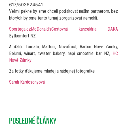
617/503624541
Veľmi pekne by sme chceli poďakovať našim partnerom, bez
ktorých by sme tento turnaj zorganizovať nemohli.
Sportega.cz
McDonald’s
Cestovná kancelária DAKA
Bytkomfort NZ.
A ďalší: Tomata, Mattoni, Novofruct, Barbar Nové Zámky,
Belumi, winart, twister bakery, hapi smoothie bar NZ,
HC
Nové Zámky
Za fotky ďakujeme mladej a nádejnej fotografke
Sarah Karácsonyová
POSLEDNÉ ČLÁNKY