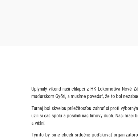
Uplynulý víkend naši chlapci z HK Lokomotíva Nové Zá
maďarskom Győri, a musíme povedať, že to bol nezabud
Turnaj bol skvelou príležitosťou zahrať si proti výborn
užili si čas spolu a posilnili náš tímový duch. Naši hráč
a vášní.
Týmto by sme chceli srdečne poďakovať organizáto