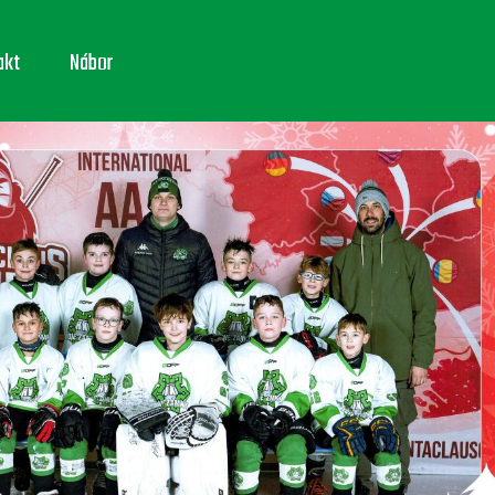
akt
Nábor