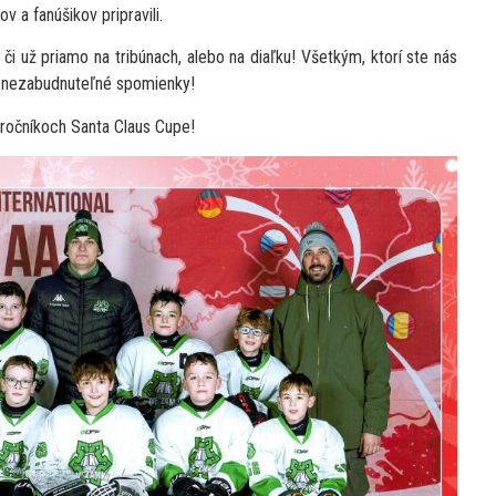
v a fanúšikov pripravili.
i už priamo na tribúnach, alebo na diaľku! Všetkým, ktorí ste nás
li nezabudnuteľné spomienky!
 ročníkoch Santa Claus Cupe!